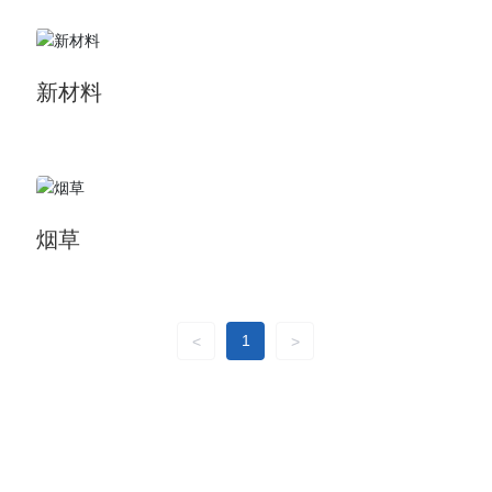
新材料
烟草
1
<
>